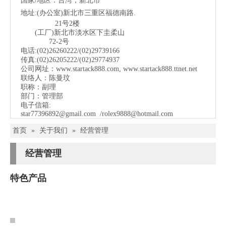
电话:(02)26260222/(02)29739166
传真:(02)26205222/(02)29774937
公司网址：
www.startack888.com
,
www.startack888.ttnet.net
联络人：陈曼玟
职称：副理
部门：管理部
电子信箱:
star77396892@gmail.com
/
rolex9888@hotmail.com
首页
»
关于我们
»
经营管理
经营管理
特色产品
黏度杯 一次性样品杯 ALB-100RD